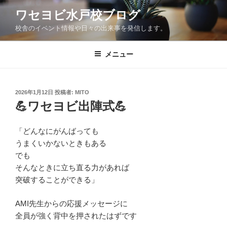
コ
ワセヨビ水戸校ブログ
ン
校舎のイベント情報や日々の出来事を発信します。
テ
ン
ツ
メニュー
へ
ス
キ
投
2026年1月12日
投稿者:
MITO
稿
ッ
💪ワセヨビ出陣式💪
日:
プ
「どんなにがんばっても
うまくいかないときもある
でも
そんなときに立ち直る力があれば
突破することができる」
AMI先生からの応援メッセージに
全員が強く背中を押されたはずです