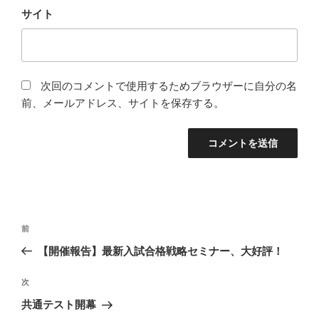
サイト
次回のコメントで使用するためブラウザーに自分の名
前、メールアドレス、サイトを保存する。
投
前
前
稿
の
【開催報告】最新入試合格戦略セミナー、大好評！
ナ
投
ビ
稿
次
次
ゲ
の
共通テスト開幕
投