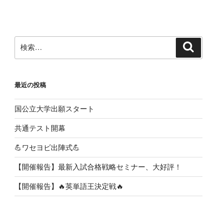
ー
稿
シ
ョ
ン
検
検
索
索:
最近の投稿
国公立大学出願スタート
共通テスト開幕
💪ワセヨビ出陣式💪
【開催報告】最新入試合格戦略セミナー、大好評！
【開催報告】🔥英単語王決定戦🔥