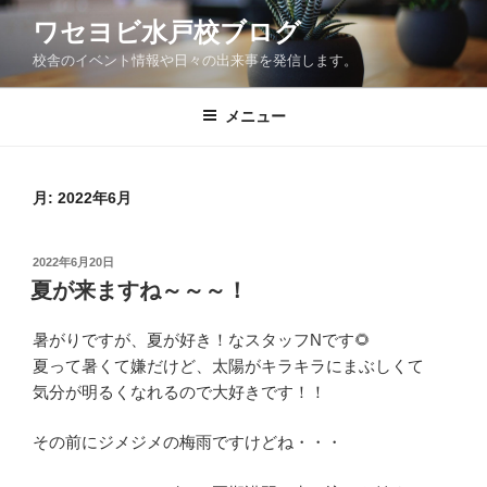
コ
ワセヨビ水戸校ブログ
ン
校舎のイベント情報や日々の出来事を発信します。
テ
ン
ツ
メニュー
へ
ス
キ
月:
2022年6月
ッ
プ
投
2022年6月20日
稿
夏が来ますね～～～！
日:
暑がりですが、夏が好き！なスタッフNです🌻
夏って暑くて嫌だけど、太陽がキラキラにまぶしくて
気分が明るくなれるので大好きです！！
その前にジメジメの梅雨ですけどね・・・