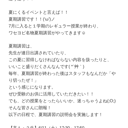
夏にくるイベントと言えば！！
夏期講習です！！(‘ω’)ノ
7月に入ると１学期のレギュラー授業が終わり、
ワセヨビ名物夏期講習がやってきます☺
夏期講習は、
先生が連日出講されていたり、
この夏に習得しなければならない内容を扱ったりと、
いいこと盛りだくさんなんです( *´艸｀)
毎年、夏期講習が終わった後はスタッフもなんだか「や
り切ったぜ！」
という感じになります。
ぜひ受験のお供に活用していただきたい！！
でも、どの授業をとったらいいか、迷っちゃうよね(;O;)
そんな皆さんに朗報！
以下の日程で、夏期講習の説明会を実施します！
【高１・２生】6/11（土）17:30～17:50