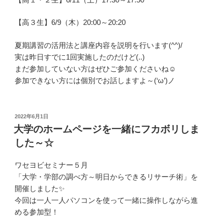
【高３生】6/9（木）20:00～20:20
夏期講習の活用法と講座内容を説明を行います(^^)/
実は昨日すでに1回実施したのだけど(..)
まだ参加していない方はぜひご参加くださいね☺
参加できない方には個別でお話しますよ～(‘ω’)ノ
投
2022年6月1日
稿
大学のホームページを一緒にフカボリしま
日:
した～☆
ワセヨビセミナー５月
「大学・学部の調べ方～明日からできるリサーチ術」を
開催しました✨
今回は一人一人パソコンを使って一緒に操作しながら進
める参加型！