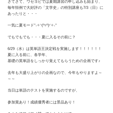
さてさて、ワセヨビでは夏期講習の申し込みも始まり、
毎年恒例で大好評の「文学史」の特別講座も7/3（日）に
あったりと・・・
一気に夏モード°˖✧◝(⁰▿⁰)◜✧˖°
でもでもでも・・・夏に入るその前に？
6/29（水）は英単語王決定戦を実施します！！！！！！
夏に入る前に、各学年、
基礎の英単語をしっかり覚えてもらうための企画です♪
去年も大盛り上がりの企画なので、今年もやりますよ～
～～
当日は単語のテストを実施するのですが、
参加賞あり！成績優秀者には景品あり！