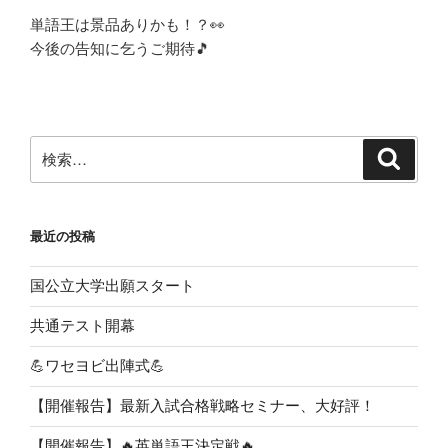
単語王は景品ありかも！？👀
今後の告知に乞うご期待🎵
検
検
索
索:
最近の投稿
国公立大学出願スタート
共通テスト開幕
💪ワセヨビ出陣式💪
【開催報告】最新入試合格戦略セミナー、大好評！
【開催報告】🔥英単語王決定戦🔥