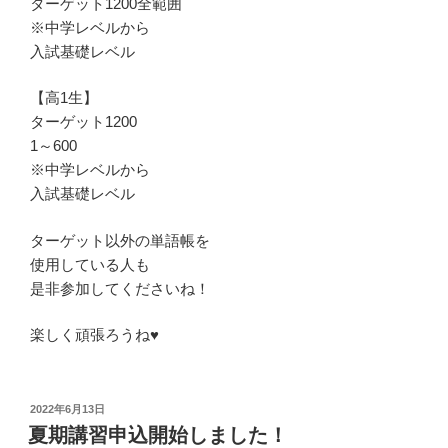
ターゲット1200全範囲
※中学レベルから
入試基礎レベル
【高1生】
ターゲット1200
1～600
※中学レベルから
入試基礎レベル
ターゲット以外の単語帳を
使用している人も
是非参加してくださいね！
楽しく頑張ろうね♥
投
2022年6月13日
稿
夏期講習申込開始しました！
日: