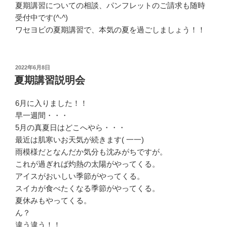
夏期講習についての相談、パンフレットのご請求も随時
受付中です(
^-^
)
ワセヨビの夏期講習で、本気の夏を過ごしましょう！！
投
2022年6月8日
稿
夏期講習説明会
日:
6月に入りました！！
早一週間・・・
5月の真夏日はどこへやら・・・
最近は肌寒いお天気が続きます( 一一)
雨模様だとなんだか気分も沈みがちですが。
これが過ぎれば灼熱の太陽がやってくる。
アイスがおいしい季節がやってくる。
スイカが食べたくなる季節がやってくる。
夏休みもやってくる。
ん？
違う違う！！