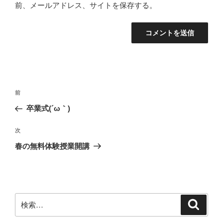
前、メールアドレス、サイトを保存する。
投
前
前
稿
の
卒業式(´ω｀)
ナ
投
ビ
稿
次
次
ゲ
の
春の無料体験授業開講
投
ー
稿
シ
ョ
ン
検
検
索
索: