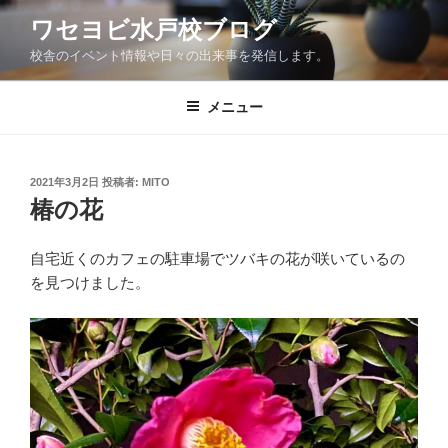
コ
ワセヨビ水戸校ブログ
ン
校舎のイベント情報や日々の出来事を発信します。
テ
ン
ツ
メニュー
へ
ス
キ
投
2021年3月2日
投稿者:
MITO
稿
ッ
椿の花
日:
プ
自宅近くのカフェの駐車場でツバキの花が咲いているの
を見つけました。