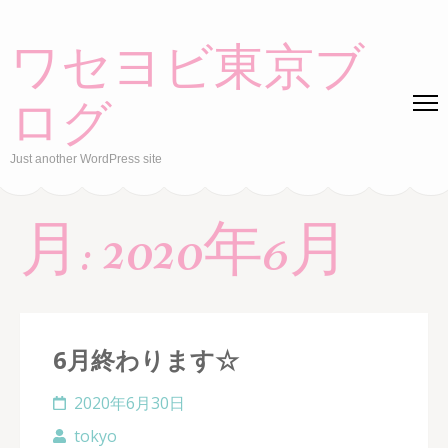
Skip
to
ワセヨビ東京ブ
content
(Press
ログ
Enter)
Just another WordPress site
月:
2020年6月
6月終わります☆
2020年6月30日
tokyo