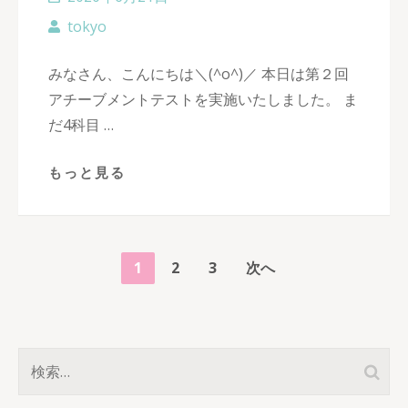
tokyo
みなさん、こんにちは＼(^o^)／ 本日は第２回
アチーブメントテストを実施いたしました。 ま
だ4科目 …
もっと見る
投
ペ
ペ
ペ
1
2
3
次へ
稿
ー
ー
ー
の
ジ
ジ
ジ
ペ
検
ー
索: