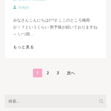
tokyo
みなさんこんにちは(^^)/ ここのところ梅雨
か！？というくらい 雨予報が続いておりますね
～ いつ雨 …
もっと見る
投
ペ
ペ
ペ
1
2
3
次へ
稿
ー
ー
ー
の
ジ
ジ
ジ
ペ
検
ー
索: