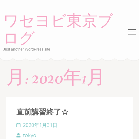
Skip
to
ワセヨビ東京ブ
content
(Press
ログ
Enter)
Just another WordPress site
月:
2020年1月
直前講習終了☆
2020年1月31日
tokyo