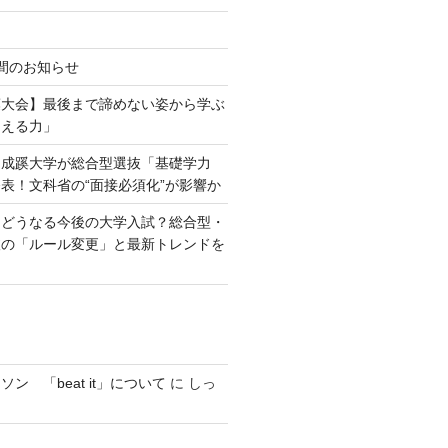
間のお知らせ
葉大会】最後まで諦めない姿から学ぶ
越える力」
】成蹊大学が総合型選抜「基礎学力
表！文科省の“面接必須化”が影響か
】どうなる今後の大学入試？総合型・
抜の「ルール変更」と最新トレンドを
ン 「beat it」について
に
しっ