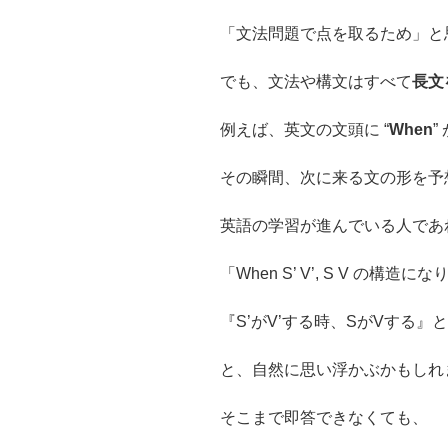
「文法問題で点を取るため」と
でも、文法や構文はすべて
長文
例えば、英文の文頭に “
When
”
その瞬間、次に来る文の形を予
英語の学習が進んでいる人であ
「When S’ V’, S V の構造にな
『S’がV’する時、SがVする』
と、自然に思い浮かぶかもしれ
そこまで即答できなくても、