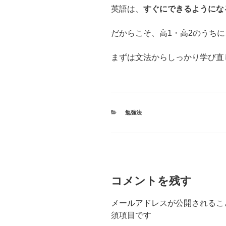
英語は、
すぐにできるようにな
だからこそ、高1・高2のうちに
まずは文法からしっかり学び直
カ
勉強法
テ
ゴ
リ
ー
コメントを残す
メールアドレスが公開されるこ
須項目です