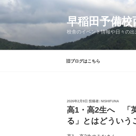
コ
ン
テ
早稲田予備校
ン
校舎のイベント情報や日々の出
ツ
へ
ス
キ
旧ブログはこちら
ッ
プ
投
2026年2月9日
投稿者:
NISHIFUNA
稿
高1・高2生へ 「
日:
る」とはどういう