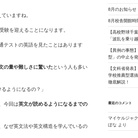
8月のお知らせ
えていますね。
8月校舎開館時
は受験を迎えることになります。
【高校野球千
「波乱を乗り
通テストの英語を見たことはあります
【異例の事態
型」の中止を発
文の量や難しさに驚いた
という人も多い
【文科省発表
学校推薦型選
徹底解説！
けるようになるの？」
最近のコメント
、今回は
英文が読めるようになるまでの
マイケルジャクソ
ぽな
より
、なぜ英文法や英文構造を学んでいるの