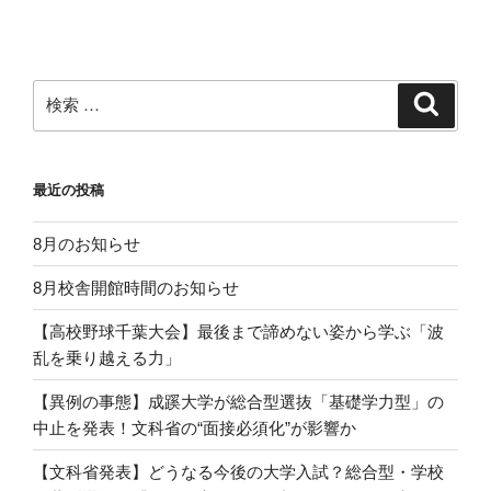
シ
ョ
ン
検
検
索
索:
最近の投稿
8月のお知らせ
8月校舎開館時間のお知らせ
【高校野球千葉大会】最後まで諦めない姿から学ぶ「波
乱を乗り越える力」
【異例の事態】成蹊大学が総合型選抜「基礎学力型」の
中止を発表！文科省の“面接必須化”が影響か
【文科省発表】どうなる今後の大学入試？総合型・学校