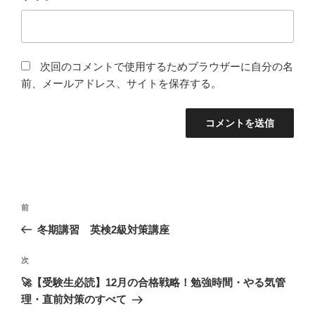
次回のコメントで使用するためブラウザーに自分の名
前、メールアドレス、サイトを保存する。
投
過
前
稿
去
冬期講習 英検2級対策講座
ナ
の
ビ
投
次
次
稿
ゲ
の
🚀【受験生必読】12月の合格戦略！勉強時間・やる気管
投
ー
理・直前対策のすべて
稿