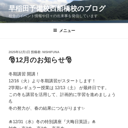
コ
早稲田予備校西船橋校のブログ
ン
校舎のイベント情報や日々の出来事を発信しています
テ
ン
ツ
メニュー
へ
ス
キ
投
2025年12月1日
投稿者:
NISHIFUNA
稿
ッ
🎅12月のお知らせ🎅
日:
プ
冬期講習 開講！
12/16（火）より冬期講習がスタートします！
2学期レギュラー授業は 12/13（土） が最終日です。
この冬も講習を活用して、計画的に学習を進めましょう
💪
冬の努力が、春の結果につながります✨
🎍12/31（水）冬の特別講座『大晦日英語』🎍