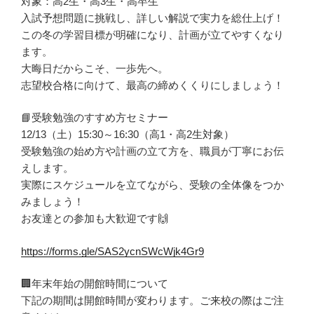
対象：高2生・高3生・高卒生
入試予想問題に挑戦し、詳しい解説で実力を総仕上げ！
この冬の学習目標が明確になり、計画が立てやすくなり
ます。
大晦日だからこそ、一歩先へ。
志望校合格に向けて、最高の締めくくりにしましょう！
📘受験勉強のすすめ方セミナー
12/13（土）15:30～16:30（高1・高2生対象）
受験勉強の始め方や計画の立て方を、職員が丁寧にお伝
えします。
実際にスケジュールを立てながら、受験の全体像をつか
みましょう！
お友達との参加も大歓迎です🙌
https://forms.gle/SAS2ycnSWcWjk4Gr9
🏢年末年始の開館時間について
下記の期間は開館時間が変わります。ご来校の際はご注