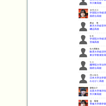
市川東高校
学習院大学経
国府台高校
東洋大学経営
磯辺高校
学習院大学経
茨城高校
駒澤大学経済
東京学館浦安
國學院大学法
国府台高校
日本大学法学
わせがく高校
北里大学海洋
市川東高校
専修大学商学