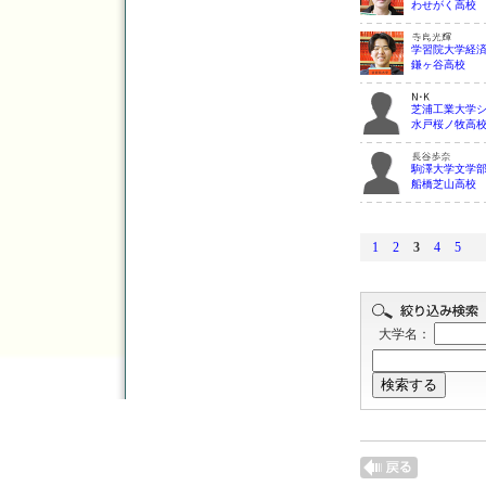
わせがく高校
学習院大学経
鎌ヶ谷高校
芝浦工業大学
水戸桜ノ牧高
駒澤大学文学
船橋芝山高校
1
2
3
4
5
大学名：