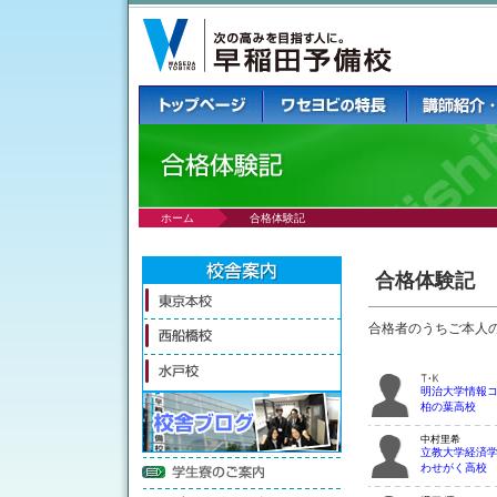
ホーム
合格体験記
合格体験記
合格者のうちご本人
明治大学情報
柏の葉高校
立教大学経済
わせがく高校