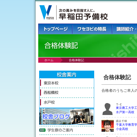
ホーム
合格体験記
合格体験記
合格者のうちご本人
東京農工大学
水戸第一高校
千葉大学教育
小金高校