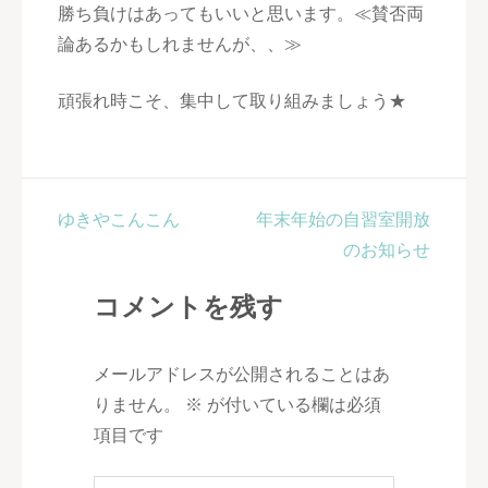
勝ち負けはあってもいいと思います。≪賛否両
論あるかもしれませんが、、≫
頑張れ時こそ、集中して取り組みましょう★
投
ゆきやこんこん
年末年始の自習室開放
稿
のお知らせ
ナ
コメントを残す
ビ
ゲ
ー
メールアドレスが公開されることはあ
シ
りません。
※
が付いている欄は必須
ョ
項目です
ン