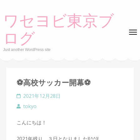
Skip
to
ワセヨビ東京ブ
content
(Press
ログ
Enter)
Just another WordPress site
⚽高校サッカー開幕⚽
2021年12月28日
tokyo
こんにちは！
2021年残り、３日となりました!(^^)!