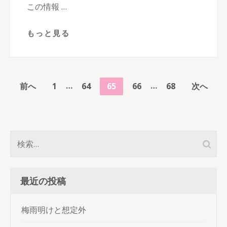
この情報 …
もっと見る
投
…
…
ペ
ペ
ペ
ペ
ペ
前へ
1
64
65
66
68
次へ
稿
ー
ー
ー
ー
ー
の
ジ
ジ
ジ
ジ
ジ
ペ
検
ー
索:
ジ
最近の投稿
送
り
梅雨明けと想定外