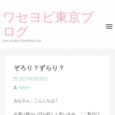
Skip
to
ワセヨビ東京ブ
content
(Press
ログ
Enter)
Just another WordPress site
ぞろり？ずらり？
2021年2月25日
tokyo
みなさん、こんにちは！
今週は暖かい日が続くと思いきや、ここ数日は