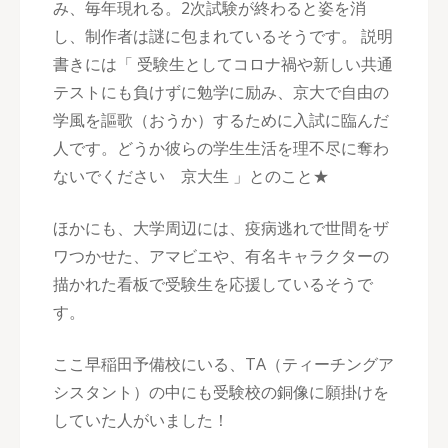
み、毎年現れる。2次試験が終わると姿を消
し、制作者は謎に包まれているそうです。 説明
書きには「 受験生としてコロナ禍や新しい共通
テストにも負けずに勉学に励み、京大で自由の
学風を謳歌（おうか）するために入試に臨んだ
人です。どうか彼らの学生生活を理不尽に奪わ
ないでください 京大生 」とのこと★
ほかにも、大学周辺には、疫病逃れで世間をザ
ワつかせた、アマビエや、有名キャラクターの
描かれた看板で受験生を応援しているそうで
す。
ここ早稲田予備校にいる、TA（ティーチングア
シスタント）の中にも受験校の銅像に願掛けを
していた人がいました！