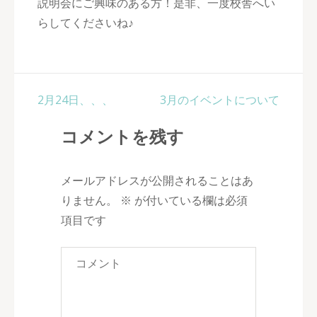
説明会にご興味のある方！是非、一度校舎へい
らしてくださいね♪
投
2月24日、、、
3月のイベントについて
稿
コメントを残す
ナ
ビ
ゲ
メールアドレスが公開されることはあ
ー
りません。
※
が付いている欄は必須
シ
項目です
ョ
ン