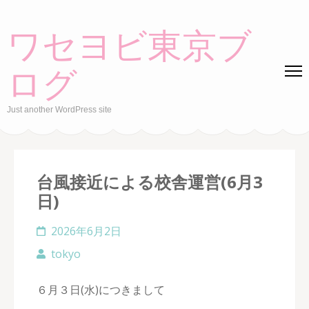
Skip
to
ワセヨビ東京ブ
content
(Press
ログ
Enter)
Just another WordPress site
台風接近による校舎運営(6月3
日)
2026年6月2日
tokyo
６月３日(水)につきまして