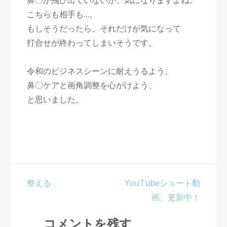
鼻〇が飛び出ていないか、気になりますよね。
こちらも相手も…。
もしそうだったら、それだけが気になって
打合せが終わってしまいそうです。
令和のビジネスシーンに耐えうるよう、
鼻〇ケアと画角調整を心がけよう、
と思いました。
投
整える
YouTubeショート動
稿
画、更新中！
ナ
コメントを残す
ビ