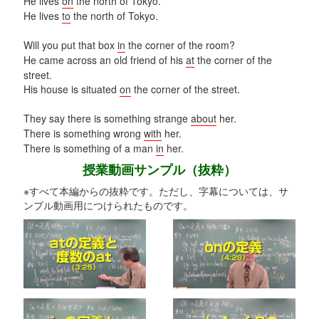
He lives
on
the north of Tokyo.
He lives
to
the north of Tokyo.
Will you put that box
in
the corner of the room?
He came across an old friend of his
at
the corner of the
street.
His house is situated
on
the corner of the street.
They say there is something strange
about
her.
There is something wrong
with
her.
There is something of a man
in
her.
授業動画サンプル（抜粋）
※すべて本編からの抜粋です。ただし、字幕については、サ
ンプル動画用につけられたものです。