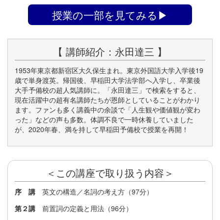
授業の一部を見てみる▶
【 講師紹介：永田達三 】
1953年東京都新宿区大久保生まれ。東京外国語大学入学後19
歳で単身渡英。帰国後、早稲田大学法学部へ入学し、卒業後
大手予備校の超人気講師に。「永田達三」で検索をすると、
現在活躍中の超有名講師たちが恩師としていることがわかり
ます。ファンも多く講義中の余談で「人生観や価値観が変わ
った」などの声も多数。体調不良で一時休養していました
が、2020年春、満を持して早稲田予備校で授業を再開！
＜この講座で取り扱う内容＞
序 講
英文の構造／名詞の考え方（97分）
第２講
前置詞の定義と用法（96分）