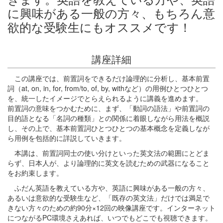
に興味がある一般の方々、もちろん意
欲的な受験生にもオススメです！
講座詳細
この講座では、前置詞をできるだけ論理的に分析し、基本前置
詞（at, on, in, for, from/to, of, by, withなど）の用例ひとつひとつ
を、統一したイメージでとらえられるように講義を進めます。
前置詞の意味をつかむために、まず、「動詞の語法」や前置詞の
目的語となる「名詞の種類」との関係に着眼しながら用法を概説
し、その上で、基本前置詞ひとつひとつの基本概念を定義しなが
ら用例を包括的に詳説していきます。
本講は、前置詞同士の使い分けといった英文法の範囲にとどま
らず、日本人が、より論理的に英文を読むための武器になること
をお約束します。
ふだん英語を教えている方や、英語に興味がある一般の方々、
あるいは意欲的な受験生など、「既存の英文法」だけでは満足で
きない方々のための約90分×12回の映像講座です。インターネット
につながるPC環境さえあれば、いつでもどこでも視聴できます。