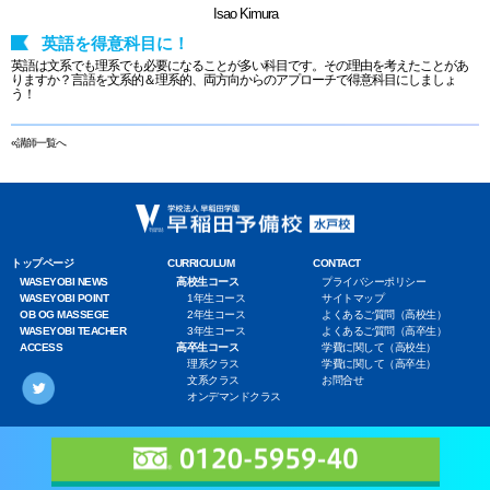
Isao Kimura
英語を得意科目に！
英語は文系でも理系でも必要になることが多い科目です。その理由を考えたことがあ
りますか？言語を文系的＆理系的、両方向からのアプローチで得意科目にしましょ
う！
«講師一覧へ
トップページ
CURRICULUM
CONTACT
WASEYOBI NEWS
高校生コース
プライバシーポリシー
WASEYOBI POINT
1年生コース
サイトマップ
OB OG MASSEGE
2年生コース
よくあるご質問（高校生）
WASEYOBI TEACHER
3年生コース
よくあるご質問（高卒生）
ACCESS
高卒生コース
学費に関して（高校生）
理系クラス
学費に関して（高卒生）
文系クラス
お問合せ
オンデマンドクラス