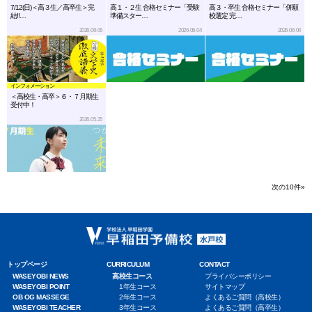
7/12(日)＜高３生／高卒生＞完
高１・２生 合格セミナー「受験
高３・卒生 合格セミナー「併願
結!!…
準備スター…
校選定 完…
2026-06-06
2026-06-04
2026-06-04
インフォメーション
＜高校生・高卒＞６・７月期生
受付中！
2026-05-25
次の10件»
トップページ
CURRICULUM
CONTACT
WASEYOBI NEWS
高校生コース
プライバシーポリシー
WASEYOBI POINT
1年生コース
サイトマップ
OB OG MASSEGE
2年生コース
よくあるご質問（高校生）
WASEYOBI TEACHER
3年生コース
よくあるご質問（高卒生）