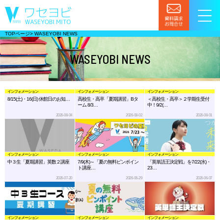
TOPページ
>
WASEYOBI NEWS
WASEYOBI NEWS
インフォメーション
インフォメーション
インフォメーション
8/15(土)・16(日) 休館日のお知…
高校生・高卒「夏期講習」Bタ
＜高校生・高卒＞２学期生受付
ーム 8/3…
中！9/2(…
2026-08-04
2026-08-02
2026-08-01
インフォメーション
インフォメーション
インフォメーション
中３生「夏期講習」英数２講座
7/9(木)～「夏の無料ピンポイン
「英単語王決定戦」を7/22(水)・
ト講座…
23…
2026-07-20
2026-06-29
2026-06-07
インフォメーション
インフォメーション
インフォメーション