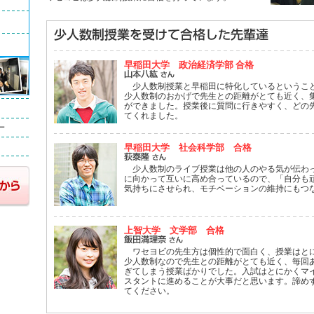
早稲田大学 政治経済学部 合格
少人数制授業と早稲田に特化しているというこ
少人数制のおかげで先生との距離がとても近く、
ができました。授業後に質問に行きやすく、どの
てくれました。
早稲田大学 社会科学部 合格
少人数制のライブ授業は他の人のやる気が伝わ
に向かって互いに高め合っているので、「自分も
気持ちにさせられ、モチベーションの維持にもつ
上智大学 文学部 合格
ワセヨビの先生方は個性的で面白く、授業はと
少人数制なので先生との距離がとても近く、毎回
ぎてしまう授業ばかりでした。入試はとにかくマ
スタントに進めることが大事だと思います。諦め
てください。