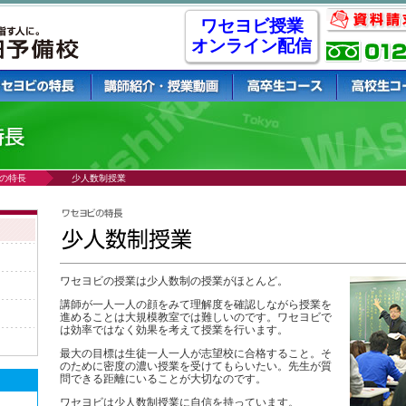
ワセヨビ授業
オンライン配信
の特長
少人数制授業
ワセヨビの授業は少人数制の授業がほとんど。
講師が一人一人の顔をみて理解度を確認しながら授業を
進めることは大規模教室では難しいのです。ワセヨビで
は効率ではなく効果を考えて授業を行います。
最大の目標は生徒一人一人が志望校に合格すること。そ
のために密度の濃い授業を受けてもらいたい。先生が質
問できる距離にいることが大切なのです。
ワセヨビは少人数制授業に自信を持っています。