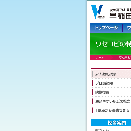
ホーム
ワセヨビ