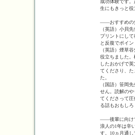
成功体験です。
生にもきっと役
――おすすめの
（英語）小貝先
プリントにして
と反復でポイン
（英語）煙草谷
役立ちました。
したおかげで英
てくださり、た
た。
（国語）笹岡先
せん。読解のや
てくださって圧
る話もおもしろ
――後輩に向け
浪人の1年は辛
す。10ヵ月通