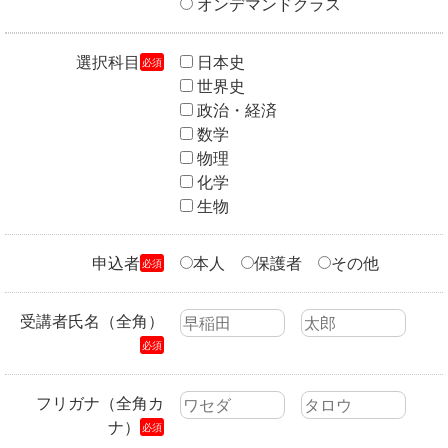
オンデマンドクラス
選択科目
日本史
必須
世界史
政治・経済
数学
物理
化学
生物
申込者
本人
保護者
その他
必須
受講者氏名（全角）
必須
フリガナ（全角カ
ナ）
必須