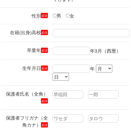
性別
男
女
必須
在籍(出身)高校
必須
卒業年
年3月（西暦）
必須
生年月日
年
必須
保護者氏名（全角）
必須
保護者フリガナ（全
角カナ）
必須