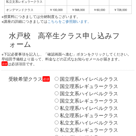
私立文系レギュラークラス
オンデマンドクラス
￥100,000
￥568,000
￥60,000
￥728,000
※授業料につきましては分納制度もございます。
※講座の詳細につきましては
こちらをご参照願います。
水戸校 高卒生クラス申し込みフ
ォーム
※下記必要事項を記入し、「確認画面へ進む」ボタンをクリックしてください。
早稲田予備校より追って、料金などの正式なお知らせメールが届きます。
は必須項目です。
必須
受験希望クラス
国立理系ハイレベルクラス
必須
国立理系レギュラークラス
国立文系ハイレベルクラス
国立文系レギュラークラス
私立理系ハイレベルクラス
私立理系レギュラークラス
私立文系ハイレベルクラス
私立文系レギュラークラス