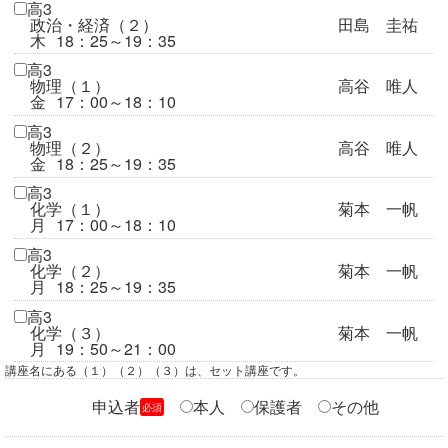
高3
政治・経済（２）
田島 圭祐
木
18：25～19：35
高3
物理（１）
高谷 唯人
金
17：00～18：10
高3
物理（２）
高谷 唯人
金
18：25～19：35
高3
化学（１）
菊本 一帆
月
17：00～18：10
高3
化学（２）
菊本 一帆
月
18：25～19：35
高3
化学（３）
菊本 一帆
月
19：50～21：00
講座名にある（１）（２）（３）は、セット講座です。
申込者
本人
保護者
その他
必須