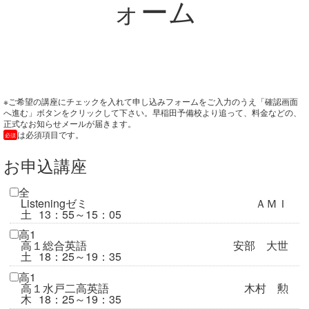
ォーム
※ご希望の講座にチェックを入れて申し込みフォームをご入力のうえ「確認画面
へ進む」ボタンをクリックして下さい。早稲田予備校より追って、料金などの、
正式なお知らせメールが届きます。
は必須項目です。
必須
お申込講座
全
Listeningゼミ
ＡＭＩ
土
13：55～15：05
高1
高１総合英語
安部 大世
土
18：25～19：35
高1
高１水戸二高英語
木村 勲
木
18：25～19：35