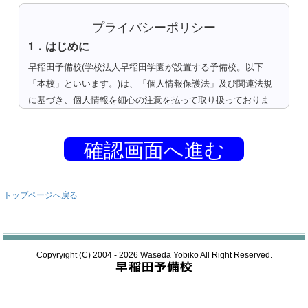
プライバシーポリシー
1．はじめに
早稲田予備校(学校法人早稲田学園が設置する予備校。以下
「本校」といいます。)は、「個人情報保護法」及び関連法規
に基づき、個人情報を細心の注意を払って取り扱っておりま
す。
以下、本校のプライバシーポリシーにつきご説明いたします。
確認画面へ進む
2．情報の収集
本校では、下記の業務処理を円滑におこなうために個人情報を
いただいております。
トップページへ戻る
1)入学案内書、講習会案内書、模試案内書、イベント案内等の
各種案内書ご請求時
2)入学申込、講習会申込、模試申込、イベント申込、センター
Copyryight (C) 2004 - 2026 Waseda Yobiko All Right Reserved.
試験自己採点集計等の各種申込時
3)その他本校が認める各種業務を行うため
個人情報とは、学校名、氏名、生年月日、年齢、住所、電話番