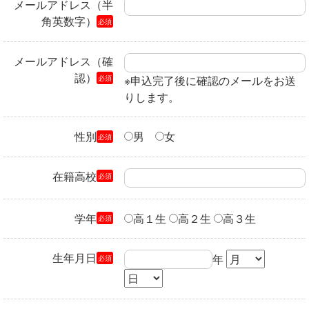
メールアドレス（半
角英数字）
必須
メールアドレス（確
認）
必須
※申込完了後に確認のメールをお送
りします。
性別
男
女
必須
在籍高校
必須
学年
高１生
高２生
高３生
必須
生年月日
年
必須