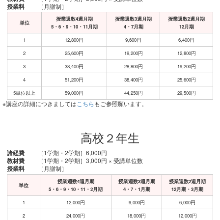
授業料
［月謝制］
授業週数4週月期
授業週数3週月期
授業週数2週月期
単位
5・6・9・10・11月期
4・7月期
12月期
1
12,800円
9,600円
6,400円
2
25,600円
19,200円
12,800円
3
38,400円
28,800円
19,200円
4
51,200円
38,400円
25,600円
5単位以上
59,000円
44,250円
29,500円
※講座の詳細につきましては
こちら
もご参照願います。
高校２年生
諸経費
［1学期・2学期］6,000円
教材費
［1学期・2学期］3,000円 × 受講単位数
授業料
［月謝制］
授業週数4週月期
授業週数3週月期
授業週数2週月期
単位
5・6・9・10・11・2月期
4・7・1月期
12月期・3月期
1
12,000円
9,000円
6,000円
2
24,000円
18,000円
12,000円