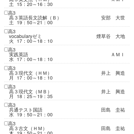
土
15：20～16：30
高3
高３英語長文読解（Ｂ）
安部 大世
土
19：50～21：00
高3
vocabularyゼミ
煙草谷 大地
火
17：00～18：10
高3
実践英語
ＡＭＩ
水
17：00～18：10
高3
高３現代文（ＨＭ）
井上 興造
月
17：00～18：10
高3
高３現代文（ＭＢ）
井上 興造
月
18：25～19：35
高3
共通テスト国語
田島 圭祐
水
19：50～21：00
高3
高３古文（ＨＭ）
田島 圭祐
木
19：50～21：00