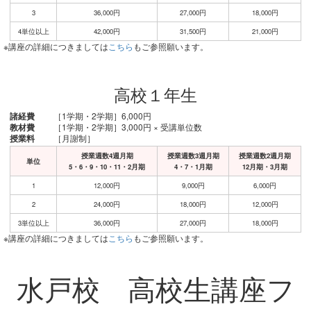
3
36,000円
27,000円
18,000円
4単位以上
42,000円
31,500円
21,000円
※講座の詳細につきましては
こちら
もご参照願います。
高校１年生
諸経費
［1学期・2学期］6,000円
教材費
［1学期・2学期］3,000円 × 受講単位数
授業料
［月謝制］
授業週数4週月期
授業週数3週月期
授業週数2週月期
単位
5・6・9・10・11・2月期
4・7・1月期
12月期・3月期
1
12,000円
9,000円
6,000円
2
24,000円
18,000円
12,000円
3単位以上
36,000円
27,000円
18,000円
※講座の詳細につきましては
こちら
もご参照願います。
水戸校 高校生講座フ