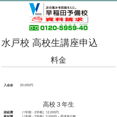
水戸校 高校生講座申込
料金
入会金
20,000円
高校３年生
諸経費
［1学期・2学期］12,000円
教材費
［1学期・2学期］3,000円 × 受講単位数