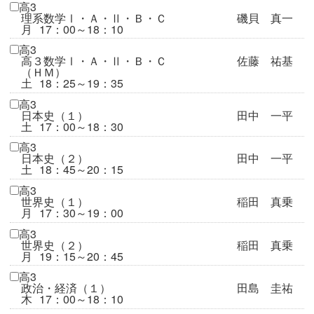
高3
理系数学Ⅰ・Ａ・Ⅱ・Ｂ・Ｃ
磯貝 真一
月
17：00～18：10
高3
高３数学Ⅰ・Ａ・Ⅱ・Ｂ・Ｃ
佐藤 祐基
（ＨＭ）
土
18：25～19：35
高3
日本史（１）
田中 一平
土
17：00～18：30
高3
日本史（２）
田中 一平
土
18：45～20：15
高3
世界史（１）
稲田 真乗
月
17：30～19：00
高3
世界史（２）
稲田 真乗
月
19：15～20：45
高3
政治・経済（１）
田島 圭祐
木
17：00～18：10