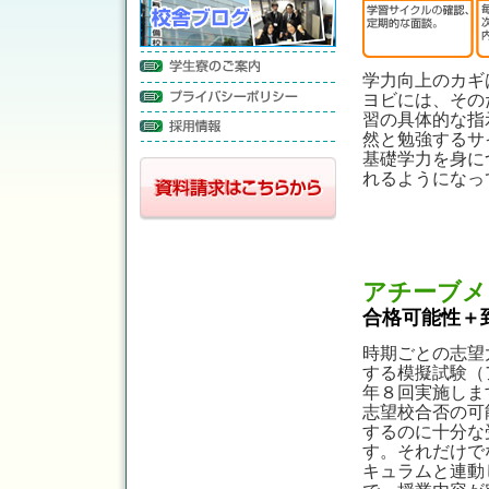
学力向上のカギ
ヨビには、その
習の具体的な指
然と勉強するサ
基礎学力を身に
れるようになっ
アチーブメ
合格可能性＋
時期ごとの志望
する模擬試験（
年８回実施しま
志望校合否の可
するのに十分な
す。それだけで
キュラムと連動